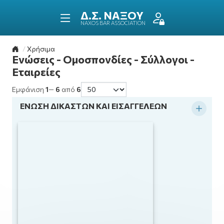
ΔΙΚΗΓΟΡΙΚΟΣ ΣΥΛΛΟ
ΝΑΞΟΥ
NAXOS BAR ASSOCIATION
Επιστροφή στην αρχική σελίδα
Χρήσιμα
Ενώσεις - Ομοσπονδίες - Σύλλογοι -
Εταιρείες
Εμφάνιση
1
—
6
από
6
ΕΝΩΣΗ ΔΙΚΑΣΤΩΝ ΚΑΙ ΕΙΣΑΓΓΕΛΕΩΝ
Ανάπ