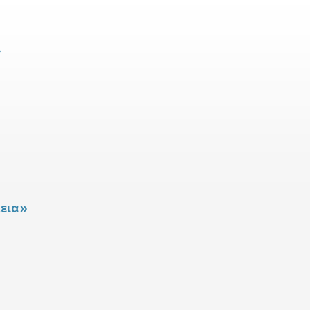
»
εια»