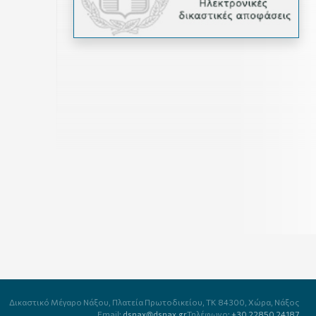
Δικαστικό Μέγαρο Νάξου,
Πλατεία Πρωτοδικείου,
TK 84300, Χώρα, Νάξος
Email:
dsnax@dsnax.gr
Τηλέφωνο:
+30 22850 24187