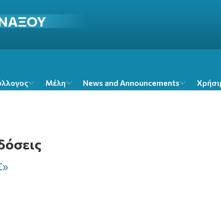
ΝΑΞΟΥ
ύλλογος
Μέλη
News and Announcements
Χρήσι
δόσεις
Σ»