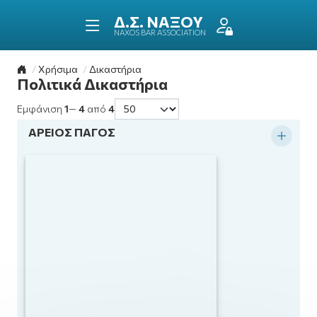
ΔΙΚΗΓΟΡΙΚΟΣ ΣΥΛΛΟ
ΝΑΞΟΥ
NAXOS BAR ASSOCIATION
Επιστροφή στην αρχική σελίδα
Χρήσιμα
Δικαστήρια
Πολιτικά Δικαστήρια
Εμφάνιση
1
—
4
από
4
ΑΡΕΙΟΣ ΠΑΓΟΣ
Ανάπ