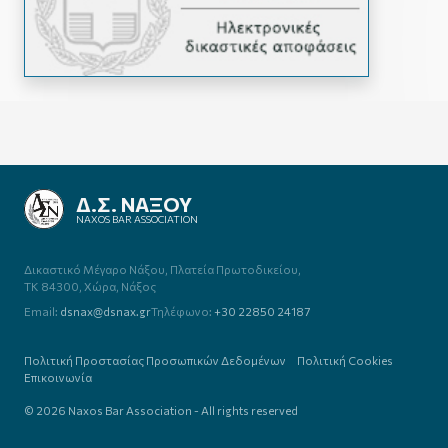
ΔΙΚΗΓΟΡΙΚΟΣ ΣΥΛΛΟΓΟΣ
ΝΑΞΟΥ
NAXOS BAR ASSOCIATION
Δικαστικό Μέγαρο Νάξου,
Πλατεία Πρωτοδικείου,
TK 84300, Χώρα, Νάξος
Email:
dsnax@dsnax.gr
Τηλέφωνο:
+30 22850 24187
Πολιτική Προστασίας Προσωπικών Δεδομένων
Πολιτική Cookies
Επικοινωνία
© 2026 Naxos Bar Association - All rights reserved