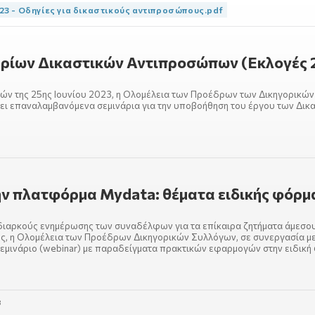
023 - Οδηγίες για δικαστικούς αντιπροσώπους.pdf
ρίων Δικαστικών Αντιπροσώπων (Εκλογές 
ών της 25ης Ιουνίου 2023, η Ολομέλεια των Προέδρων των Δικηγορικών
ι επαναλαμβανόμενα σεμινάρια για την υποβοήθηση του έργου των Δικ
ην πλατφόρμα Mydata: θέματα ειδικής φόρμ
διαρκούς ενημέρωσης των συναδέλφων για τα επίκαιρα ζητήματα άμεσο
, η Ολομέλεια των Προέδρων Δικηγορικών Συλλόγων, σε συνεργασία με
εμινάριο (webinar) με παραδείγματα πρακτικών εφαρμογών στην ειδική
3