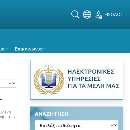
ΕΙΣΟΔΟΣ
Αναζήτηση
μα
Επικοινωνία
-
υν ένα
ΑΝΑΖΗΤΗΣΗ
όψει των