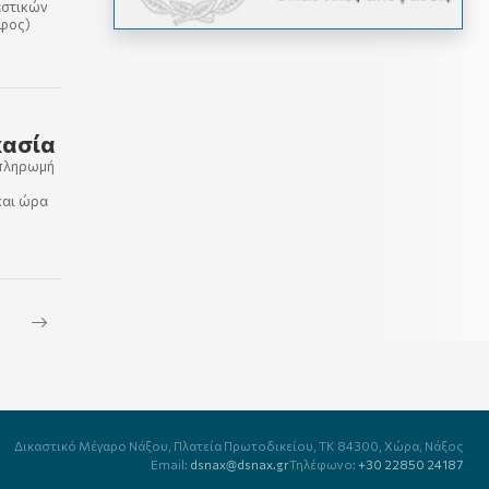
αστικών
φος)
κασία
 πληρωμή
και ώρα
Δικαστικό Μέγαρο Νάξου,
Πλατεία Πρωτοδικείου,
TK 84300, Χώρα, Νάξος
Email:
dsnax@dsnax.gr
Τηλέφωνο:
+30 22850 24187