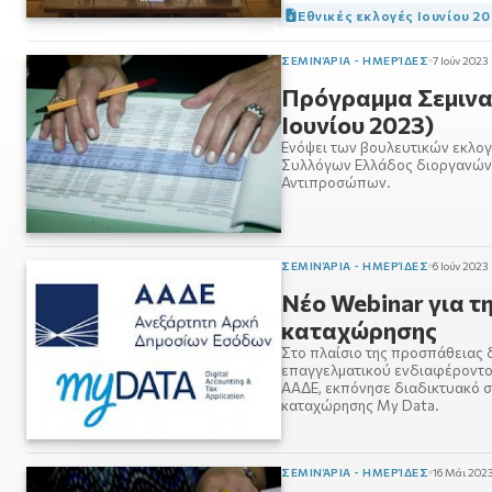
Εθνικές εκλογές Ιουνίου 2
ΣΕΜΙΝΆΡΙΑ - ΗΜΕΡΊΔΕΣ
7 Ιούν 2023
Πρόγραμμα Σεμινα
Ιουνίου 2023)
Ενόψει των βουλευτικών εκλογ
Συλλόγων Ελλάδος διοργανώνε
Αντιπροσώπων.
ΣΕΜΙΝΆΡΙΑ - ΗΜΕΡΊΔΕΣ
6 Ιούν 2023
Νέο Webinar για τ
καταχώρησης
Στο πλαίσιο της προσπάθειας 
επαγγελματικού ενδιαφέροντος
ΑΑΔΕ, εκπόνησε διαδικτυακό σ
καταχώρησης My Data.
ΣΕΜΙΝΆΡΙΑ - ΗΜΕΡΊΔΕΣ
16 Μάι 202