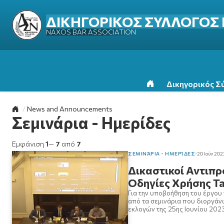
ΔΙΚΗΓΟΡΙΚΟΣ ΣΥΛΛΟΓΟΣ
NAXOS BAR ASSOCIATION
Δικηγορικός Σ
Αρχική Σελίδα
Επιστροφή στην αρχική σελίδα
News and Announcements
Σεμινάρια - Ημερίδες
Εμφάνιση
1
—
7
από
7
ΣΕΜΙΝΆΡΙΑ - ΗΜΕΡΊΔΕΣ
20 Ιούν 202
Δικαστικοί Αντιπρ
Οδηγίες Χρήσης Ta
Για την υποβοήθηση του έργο
από τα σεμινάρια που διοργά
εκλογών της 25ης Ιουνίου 2023