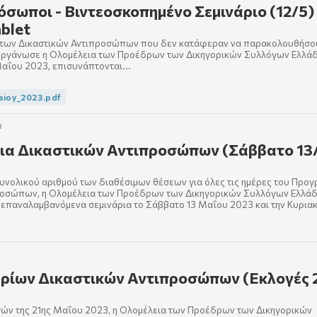
όσωποι - Βιντεοσκοπημένο Σεμινάριο (12/5) 
blet
υ των Δικαστικών Αντιπροσώπων που δεν κατάφεραν να παρακολουθήσο
διοργάνωσε η Ολομέλεια των Προέδρων των Δικηγορικών Συλλόγων Ελλά
αΐου 2023, επισυνάπτονται...
maioy_2023.pdf
3
ια Δικαστικών Αντιπροσώπων (Σάββατο 13
υνολικού αριθμού των διαθέσιμων θέσεων για όλες τις ημέρες του Προ
ροσώπων, η Ολομέλεια των Προέδρων των Δικηγορικών Συλλόγων Ελλά
 επαναλαμβανόμενα σεμινάρια το Σάββατο 13 Μαΐου 2023 και την Κυριακ
ρίων Δικαστικών Αντιπροσώπων (Εκλογές 
γών της 21ης Μαΐου 2023, η Ολομέλεια των Προέδρων των Δικηγορικών