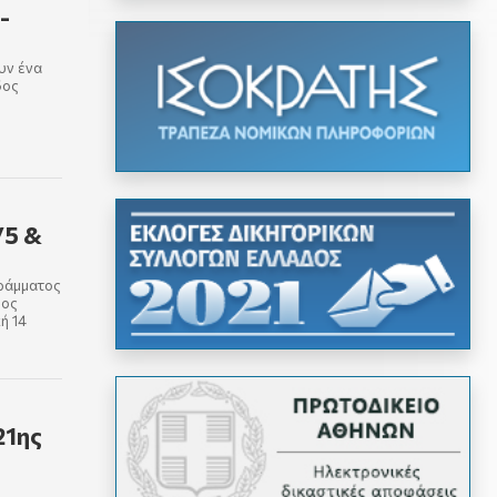
-
υν ένα
δος
/5 &
γράμματος
δος
ή 14
21ης