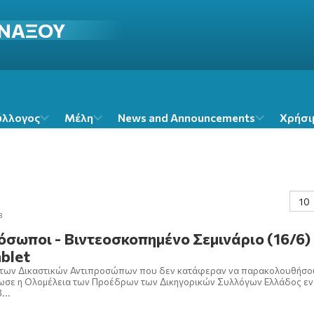
ΝΑΞΟΥ
ύλλογος
Μέλη
News and Announcements
Χρήσι
3
όσωποι - Βιντεοσκοπημένο Σεμινάριο (16/6) 
blet
υ των Δικαστικών Αντιπροσώπων που δεν κατάφεραν να παρακολουθήσο
νωσε η Ολομέλεια των Προέδρων των Δικηγορικών Συλλόγων Ελλάδος εν
...