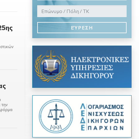
25ης
ΕΎΡΕΣΗ
αστικών
ας
υ
 την
 φόρμα