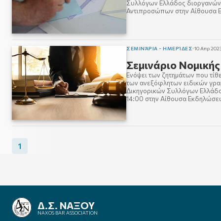
Συλλόγων Ελλάδος διοργανώνε
Αντιπροσώπων στην Αίθουσα Ε
ΣΕΜΙΝΆΡΙΑ - ΗΜΕΡΊΔΕΣ
10 Απρ 202
Σεμινάριο Νομικής
Ενόψει των ζητημάτων που τίθ
των ανεξόφλητων ειδικών γρα
Δικηγορικών Συλλόγων Ελλάδος
14:00 στην Αίθουσα Εκδηλώσε
1
ΔΙΚΗΓΟΡΙΚΟΣ ΣΥΛΛΟΓΟΣ
ΝΑΞΟΥ
NAXOS BAR ASSOCIATION