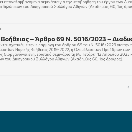
ι επαναλαμβανόμενα σεμινάρια για την υποβοήθηση του έργου των Δικ
κδηλώσεων του Δικηγορικού Συλλόγου Αθηνών (Ακαδημίας 60, 1ος όρο
3
 Βοήθειας – Άρθρο 69 Ν. 5016/2023 – Διαδι
ενται σχετικά με την εφαρμογή του άρθρου 69 του Ν. 5016/2023 για την
μματίων Νομικής Βοήθειας 2019-2022, η Ολομέλεια των Προέδρων των
 διοργανώνει ενημερωτικό σεμινάριο τη Μ. Τετάρτη 12 Απριλίου 2023 
ων του Δικηγορικού Συλλόγου Αθηνών (Ακαδημίας 60, 1ος όροφος).