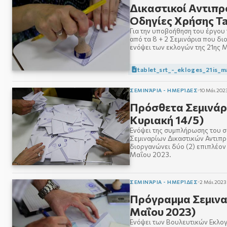
Δικαστικοί Αντιπρ
Οδηγίες Χρήσης Ta
Για την υποβοήθηση του έργο
από τα 8 + 2 Σεμινάρια που 
ενόψει των εκλογών της 21ης Μ
tablet_srt_-_ekloges_21is_
ΣΕΜΙΝΆΡΙΑ - ΗΜΕΡΊΔΕΣ
10 Μάι 202
Πρόσθετα Σεμινάρ
Κυριακή 14/5)
Ενόψει της συμπλήρωσης του σ
Σεμιναρίων Δικαστικών Αντιπ
διοργανώνει δύο (2) επιπλέον
Μαΐου 2023.
ΣΕΜΙΝΆΡΙΑ - ΗΜΕΡΊΔΕΣ
2 Μάι 2023
Πρόγραμμα Σεμινα
Μαΐου 2023)
Ενόψει των Βουλευτικών Εκλο