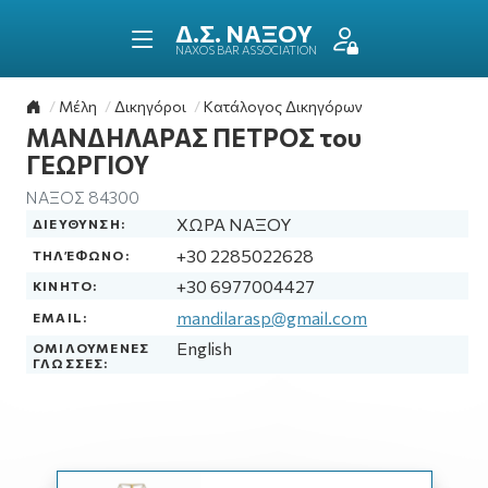
ΔΙΚΗΓΟΡΙΚΟΣ ΣΥΛΛΟ
ΝΑΞΟΥ
NAXOS BAR ASSOCIATION
Επιστροφή στην αρχική σελίδα
Μέλη
Δικηγόροι
Κατάλογος Δικηγόρων
ΜΑΝΔΗΛΑΡΑΣ ΠΕΤΡΟΣ του
ΓΕΩΡΓΙΟΥ
ΝΑΞΟΣ 84300
ΧΩΡΑ ΝΑΞΟΥ
ΔΙΕΥΘΥΝΣΗ:
+30 2285022628
ΤΗΛΈΦΩΝΟ:
+30 6977004427
ΚΙΝΗΤΟ:
mandilarasp@gmail.com
EMAIL:
English
ΟΜΙΛΟΥΜΕΝΕΣ
ΓΛΩΣΣΕΣ: