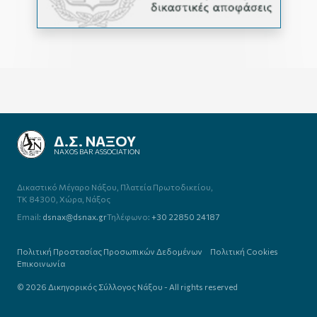
ΔΙΚΗΓΟΡΙΚΟΣ ΣΥΛΛΟΓΟΣ
ΝΑΞΟΥ
NAXOS BAR ASSOCIATION
Δικαστικό Μέγαρο Νάξου,
Πλατεία Πρωτοδικείου,
TK 84300, Χώρα, Νάξος
Email:
dsnax@dsnax.gr
Τηλέφωνο:
+30 22850 24187
Πολιτική Προστασίας Προσωπικών Δεδομένων
Πολιτική Cookies
Επικοινωνία
© 2026 Δικηγορικός Σύλλογος Νάξου - All rights reserved